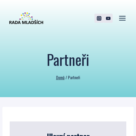
Přeskočit
na
obsah
Partneři
Domů
/
Partneři