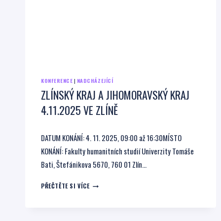
KONFERENCE
|
NADCHÁZEJÍCÍ
ZLÍNSKÝ KRAJ A JIHOMORAVSKÝ KRAJ
4.11.2025 VE ZLÍNĚ
DATUM KONÁNÍ: 4. 11. 2025, 09:00 až 16:30MÍSTO
KONÁNÍ: Fakulty humanitních studií Univerzity Tomáše
Bati, Štefánikova 5670, 760 01 Zlín…
ZLÍNSKÝ
PŘEČTĚTE SI VÍCE
KRAJ
A
JIHOMORAVSKÝ