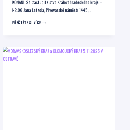
KONÁNÍ: Sál zastupitelstva Královéhradeckého kraje –
N2.96 Jana Letzela, Pivovarské náměstí 1445,…
KRÁLOVÉHRADECKÝ
PŘEČTĚTE SI VÍCE
KRAJ
A
PARDUBICKÝ
KRAJ
13.11.2025
V
HRADCI
KRÁLOVÉ