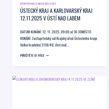
KONFERENCE
|
NADCHÁZEJÍCÍ
ÚSTECKÝ KRAJ A KARLOVARSKÝ KRAJ
12.11.2025 V ÚSTÍ NAD LABEM
DATUM KONÁNÍ: 12. 11. 2025, 09:00 až 16:30MÍSTO
KONÁNÍ: Zastupitelský sál Krajský úřad Ústeckého kraje,
Velká hradební 3118/48, Ústí nad…
ÚSTECKÝ
PŘEČTĚTE SI VÍCE
KRAJ
A
KARLOVARSKÝ
KRAJ
12.11.2025
V
ÚSTÍ
NAD
LABEM