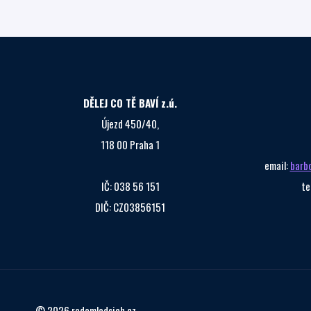
KRAJ
4.11.2025
VE
ZLÍNĚ
DĚLEJ CO TĚ BAVÍ z.ú.
Újezd 450/40,
118 00 Praha 1
email:
barb
IČ: 038 56 151
te
DIČ: CZ03856151
© 2026 radamladsich.cz