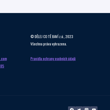
LIBERECKÝ
KRAJ
20.10.2025
V
PRAZE
© DĚLEJ CO TĚ BAVÍ z.ú., 2023
Všechna práva vyhrazena.
i.com
Pravidla ochrany osobních údajů
685