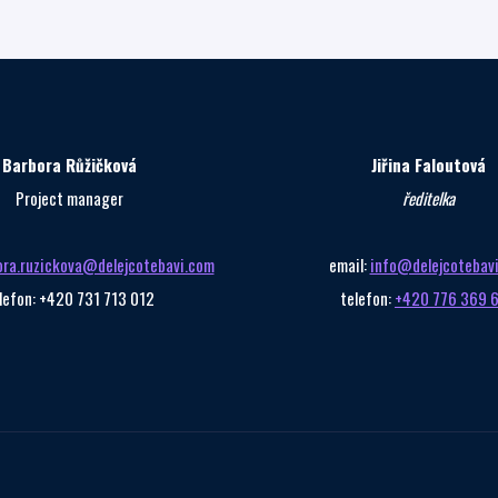
PRAZE
Barbora Růžičková
Jiřina Faloutová
Project manager
ředitelka
ora.ruzickova@delejcotebavi.com
email:
info@delejcotebav
lefon: +420 731 713 012
telefon:
+420 776 369 