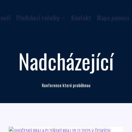
tneři
Předchozí ročníky
Kontakt
Mapa pomoci
Nadcházející
Konference které proběhnou