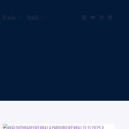
O nás
Další