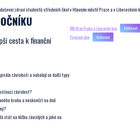
duševní zdraví studentů středních škol v Hlavním městě Praze a v Libereckém kr
ROČNÍKU
RM Hl.m.Praha a Liberecký kraj
Stáhnout
Program dne
Stáhnout
pší cesta k finanční
irála závislosti a nabalují se další typy
 rostoucí závislost?
aného kruhu a neskončit na dně
cný?
á stát na léčbu závislých a jaké na