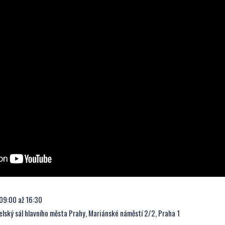
09:00 až 16:30
lský sál hlavního města Prahy, Mariánské náměstí 2/2, Praha 1