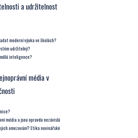
elnosti a udržitelnost
padat moderní výuka ve školách?
ystém udržitelný?
mělá inteligence?
ejnoprávní média v
čnosti
anice?
ávní média a jsou opravdu nezávislá
 jejich omezování? Etika novinářské