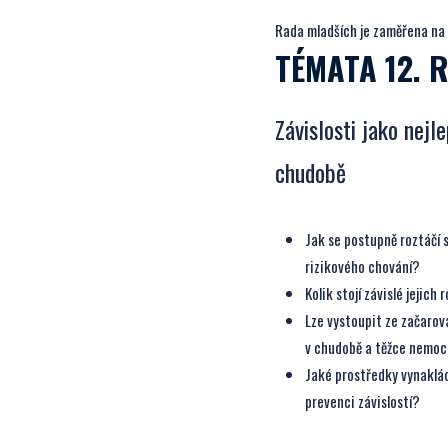
Rada mladších je zaměřena na 
TÉMATA 12. 
Závislosti jako nejle
chudobě
Jak se postupně roztáčí sp
rizikového chování?
Kolik stojí závislé jejich
Lze vystoupit ze začarov
v chudobě a těžce nemo
Jaké prostředky vynaklád
prevenci závislostí?