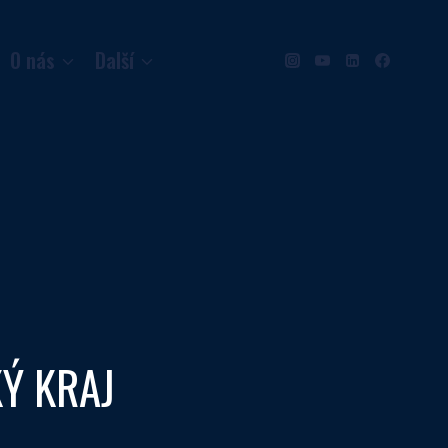
O nás
Další
Ý KRAJ