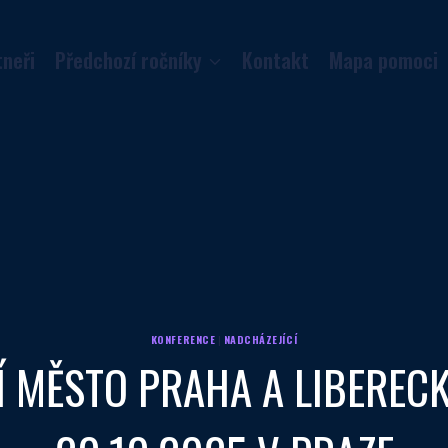
tneři
Předchozí ročníky
Kontakt
Mapa pomoci
KONFERENCE
|
NADCHÁZEJÍCÍ
Í MĚSTO PRAHA A LIBERECK