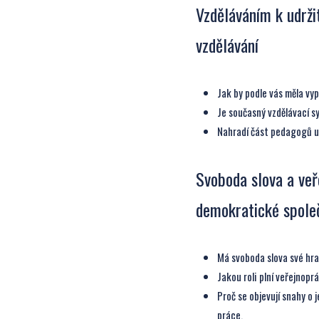
Vzděláváním k udržit
vzdělávání
Jak by podle vás měla vy
Je současný vzdělávací s
Nahradí část pedagogů u
Svoboda slova a veř
demokratické spole
Má svoboda slova své hr
Jakou roli plní veřejnopr
Proč se objevují snahy o
práce.