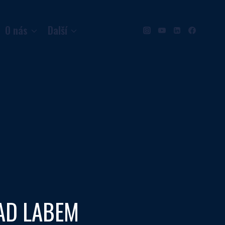
O nás
Další
NAD LABEM