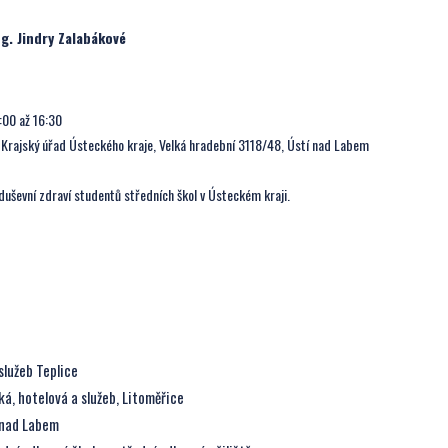
ng. Jindry Zalabákové
:00 až 16:30
 Krajský úřad Ústeckého kraje, Velká hradební 3118/48, Ústí nad Labem
uševní zdraví studentů středních škol v Ústeckém kraji.
služeb Teplice
á, hotelová a služeb, Litoměřice
 nad Labem