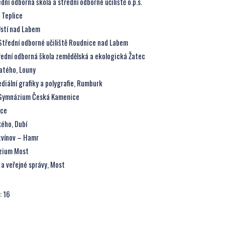
ní odborná škola a střední odborné učiliště o.p.s.
 Teplice
stí nad Labem
Střední odborné učiliště Roudnice nad Labem
ední odborná škola zemědělská a ekologická Žatec
atého, Louny
diální grafiky a polygrafie, Rumburk
 a Gymnázium Česká Kamenice
ice
ého, Dubí
tvínov – Hamr
zium Most
 a veřejné správy, Most
: 16