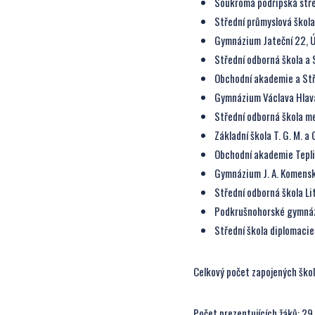
Soukromá podřipská střed
Střední průmyslová škola
Gymnázium Jateční 22, Ú
Střední odborná škola a 
Obchodní akademie a Stř
Gymnázium Václava Hlav
Střední odborná škola me
Základní škola T. G. M.
Obchodní akademie Tepl
Gymnázium J. A. Komensk
Střední odborná škola Li
Podkrušnohorské gymná
Střední škola diplomacie
Celkový počet zapojených škol
Počet prezentujících žáků: 29